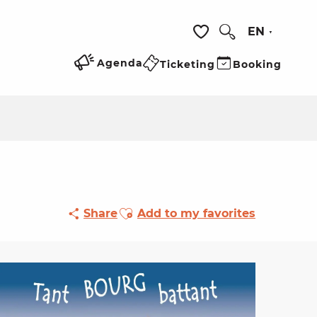
EN
Search
Voir les favoris
Agenda
Ticketing
Booking
Ajouter aux favoris
Share
Add to my favorites