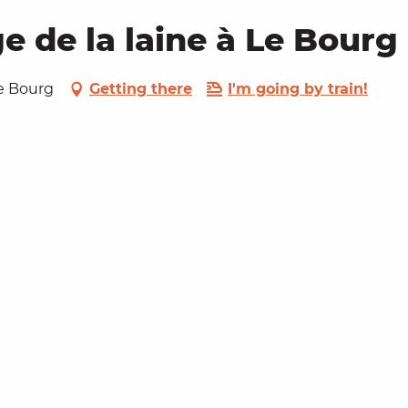
e de la laine à Le Bourg
Le Bourg
Getting there
I'm going by train!