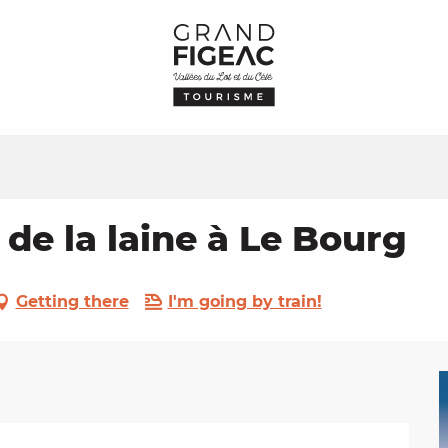
 de la laine à Le Bourg
Getting there
I'm going by train!