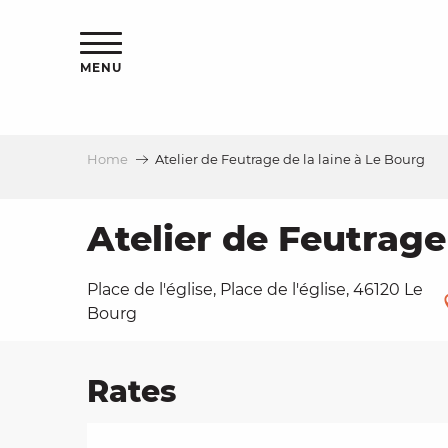
Aller
ns
au
contenu
MENU
principal
Home
Atelier de Feutrage de la laine à Le Bourg
ls
a
Atelier de Feutrage
Place de l'église, Place de l'église, 46120 Le
es
Bourg
Rates
ns
e