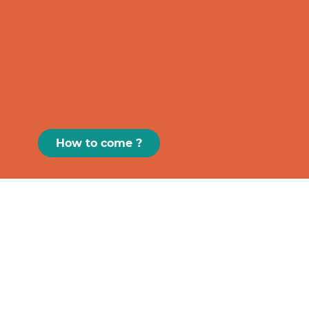
How to come ?
Paris
GRAND
FIGEAC
Toulouse