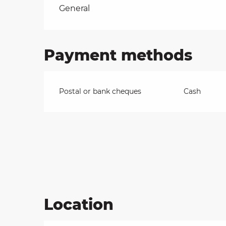
Rates 2026
General
on
Payment methods
ns
Postal or bank cheques
Cash
Location