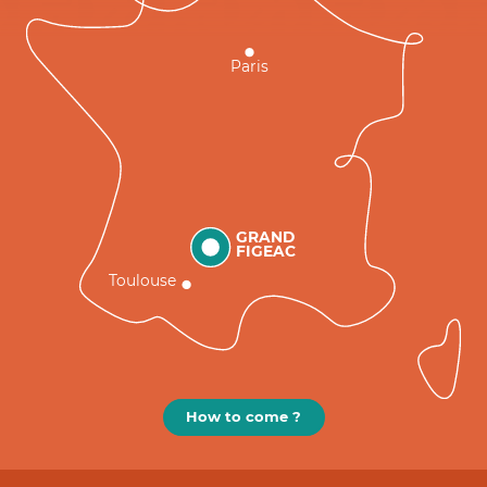
Paris
GRAND
FIGEAC
Toulouse
How to come ?