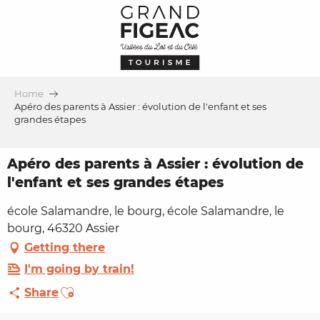
Aller
au
contenu
principal
Home
Apéro des parents à Assier : évolution de l'enfant et ses
grandes étapes
Apéro des parents à Assier : évolution de
l'enfant et ses grandes étapes
école Salamandre, le bourg, école Salamandre, le
bourg, 46320 Assier
Getting there
I'm going by train!
Ajouter aux favoris
Share