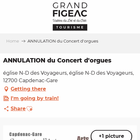
Aller
au
contenu
principal
Home
ANNULATION du Concert d'orgues
ANNULATION du Concert d'orgues
église N-D des Voyageurs, église N-D des Voyageurs,
12700 Capdenac-Gare
Getting there
I'm going by train!
Ajouter aux favoris
Share
+1 picture