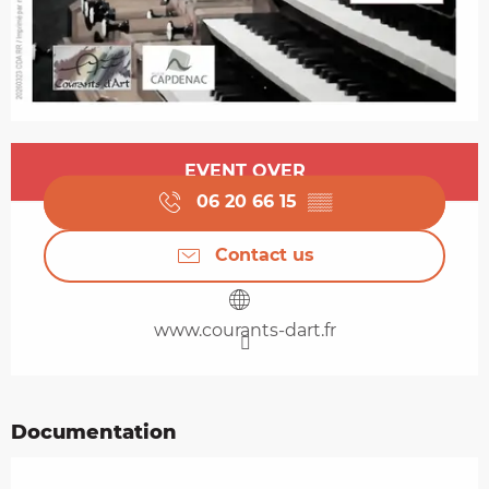
Opening hours & contact details
EVENT OVER
06 20 66 15
▒▒
Contact us
www.courants-dart.fr
Documentation