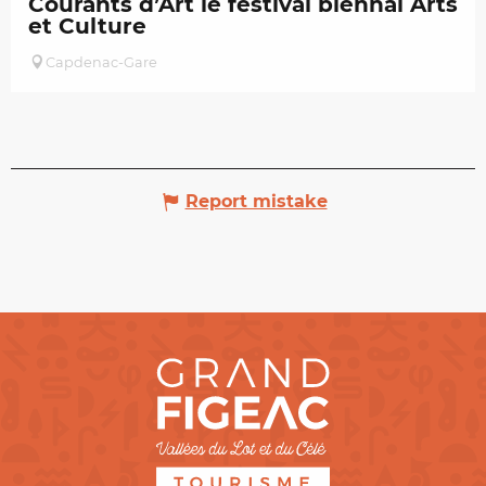
Courants d’Art le festival biennal Arts
et Culture
Capdenac-Gare
Report mistake