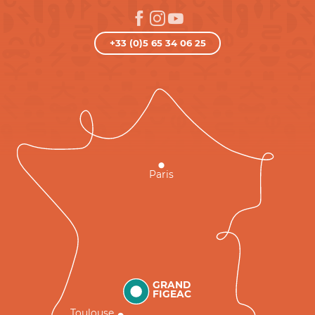
+33 (0)5 65 34 06 25
Paris
GRAND
FIGEAC
Toulouse