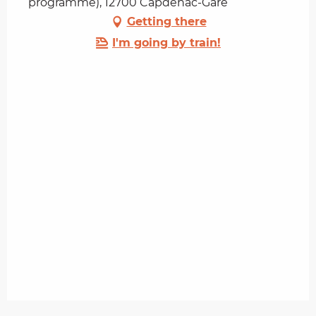
programme), 12700 Capdenac-Gare
Getting there
I'm going by train!