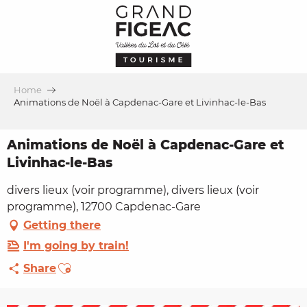
Aller
au
contenu
principal
Home
Animations de Noël à Capdenac-Gare et Livinhac-le-Bas
Animations de Noël à Capdenac-Gare et
Livinhac-le-Bas
divers lieux (voir programme), divers lieux (voir
programme), 12700 Capdenac-Gare
Getting there
I'm going by train!
Ajouter aux favoris
Share