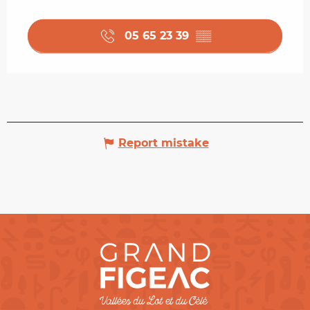
05 65 23 39
▒▒
Report mistake