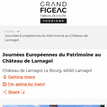
Aller
au
contenu
principal
Home
Journées Européennes du Patrimoine au Château de
Larnagol
Journées Européennes du Patrimoine au
Château de Larnagol
Château de Larnagol, Le Bourg, 46160 Larnagol
Getting there
I'm going by train!
Ajouter aux favoris
Share