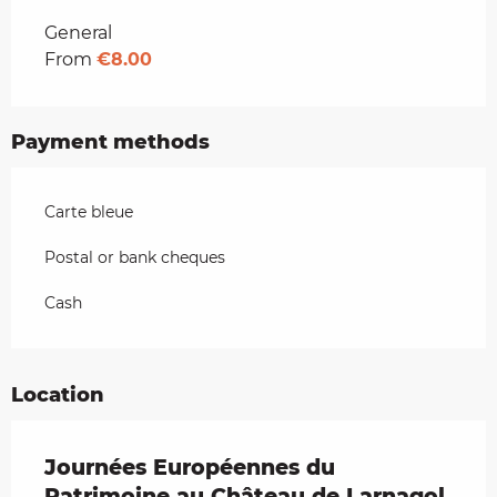
Rates 2026
General
From
€8.00
Payment methods
Carte bleue
Postal or bank cheques
Cash
Location
Journées Européennes du
Patrimoine au Château de Larnagol